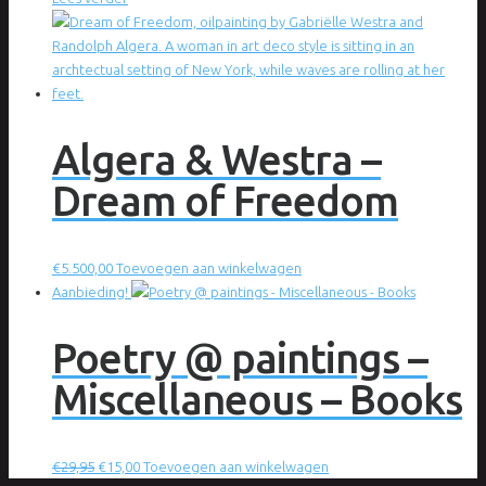
Algera & Westra –
Dream of Freedom
€
5.500,00
Toevoegen aan winkelwagen
Aanbieding!
Poetry @ paintings –
Miscellaneous – Books
Oorspronkelijke
Huidige
€
29,95
€
15,00
Toevoegen aan winkelwagen