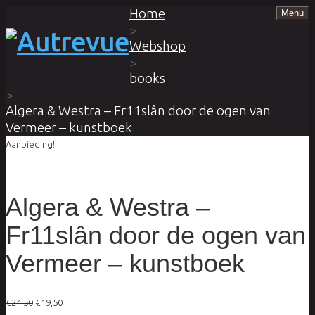
Home
Menu
>
Webshop
>
books
>
Algera & Westra – Fr11slân door de ogen van
Vermeer – kunstboek
Aanbieding!
Algera & Westra –
Fr11slân door de ogen van
Vermeer – kunstboek
Oorspronkelijke
Huidige
€
24,50
€
19,50