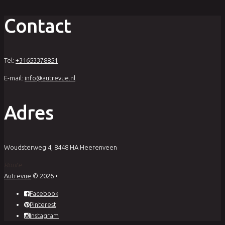
prijs
prijs
was:
is:
Contact
€29,95.
€15,00.
Tel:
+31653378851
E-mail:
info@autrevue.nl
Adres
Woudsterweg 4, 8448 HA Heerenveen
Route
Autrevue
© 2026
•
Facebook
Pinterest
Instagram