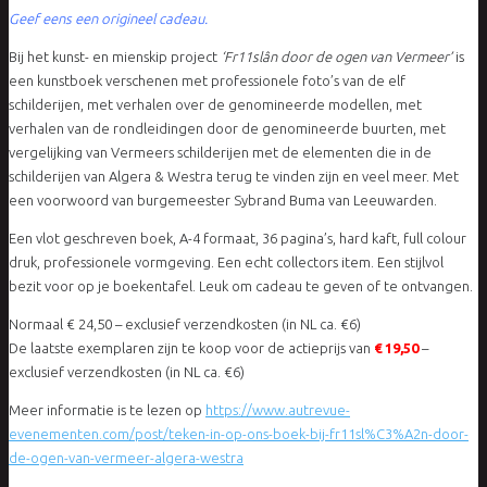
prijs
prijs
Geef eens een origineel cadeau.
was:
is:
€24,50.
€19,50.
Bij het kunst- en mienskip project
‘Fr11slân door de ogen van Vermeer’
is
een kunstboek verschenen met professionele foto’s van de elf
schilderijen, met verhalen over de genomineerde modellen, met
verhalen van de rondleidingen door de genomineerde buurten, met
vergelijking van Vermeers schilderijen met de elementen die in de
schilderijen van Algera & Westra terug te vinden zijn en veel meer. Met
een voorwoord van burgemeester Sybrand Buma van Leeuwarden.
Een vlot geschreven boek, A-4 formaat, 36 pagina’s, hard kaft, full colour
druk, professionele vormgeving. Een echt collectors item. Een stijlvol
bezit voor op je boekentafel. Leuk om cadeau te geven of te ontvangen.
Normaal € 24,50 – exclusief verzendkosten (in NL ca. €6)
De laatste exemplaren zijn te koop voor de actieprijs van
€ 19,50
–
exclusief verzendkosten (in NL ca. €6)
Meer informatie is te lezen op
https://www.autrevue-
evenementen.com/post/teken-in-op-ons-boek-bij-fr11sl%C3%A2n-door-
de-ogen-van-vermeer-algera-westra