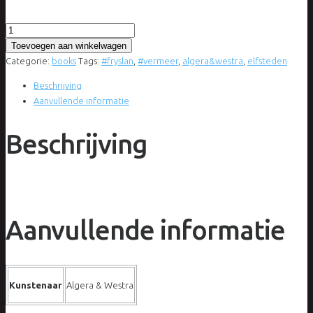
Algera
&
Toevoegen aan winkelwagen
Westra
Categorie:
books
Tags:
#fryslan
,
#vermeer
,
algera&westra
,
elfsteden
-
Beschrijving
Fr11slân
Aanvullende informatie
door
de
Beschrijving
ogen
van
Vermeer
-
kunstboek
aantal
Aanvullende informatie
Kunstenaar
Algera & Westra