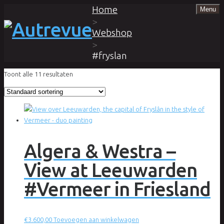
Home
Menu
>
Webshop
>
#fryslan
Toont alle 11 resultaten
Algera & Westra –
View at Leeuwarden
#Vermeer in Friesland
€
3.600,00
Toevoegen aan winkelwagen