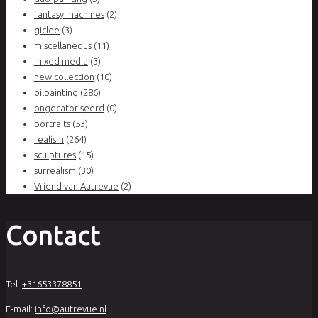
fantasy machines
(2)
giclee
(3)
miscellaneous
(11)
mixed media
(3)
new collection
(10)
oilpainting
(286)
ongecatoriseerd
(0)
portraits
(53)
realism
(264)
sculptures
(15)
surrealism
(30)
Vriend van Autrevue
(2)
Contact
Tel:
+31653378851
E-mail:
info@autrevue.nl