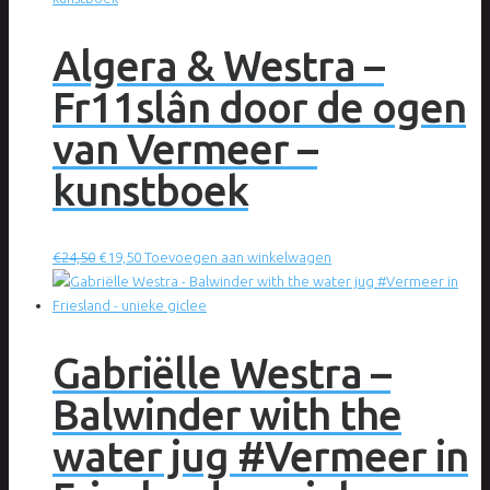
Algera & Westra –
Fr11slân door de ogen
van Vermeer –
kunstboek
Oorspronkelijke
Huidige
€
24,50
€
19,50
Toevoegen aan winkelwagen
prijs
prijs
was:
is:
€24,50.
€19,50.
Gabriëlle Westra –
Balwinder with the
water jug #Vermeer in