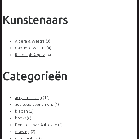
Kunstenaars
Algera & Westra
(3)
Gabriëlle Westra
(4)
Randolph Algera
(4)
Categorieën
acrylic painting
(14)
autrevue evenement
(1)
bieden
(2)
books
(6)
Donateur van Autrevue
(1)
drawing
(2)
duo-painting
(3)