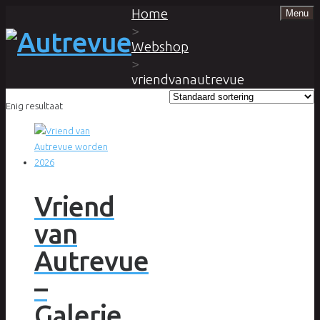
Home
Menu
>
Webshop
>
vriendvanautrevue
Enig resultaat
Vriend
van
Autrevue
–
Galerie