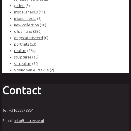
giclee
(3)
miscellaneous
(11)
mixed media
(3)
new collection
(10)
oilpainting
(286)
ongecatoriseerd
(0)
portraits
(53)
realism
(264)
sculptures
(15)
surrealism
(30)
Vriend van Autrevue
(2)
Contact
Tel:
+31653378851
E-mail:
info@autrevue.nl