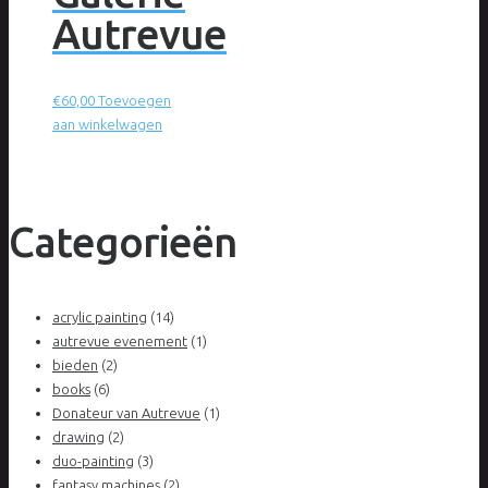
Autrevue
€
60,00
Toevoegen
aan winkelwagen
Categorieën
acrylic painting
(14)
autrevue evenement
(1)
bieden
(2)
books
(6)
Donateur van Autrevue
(1)
drawing
(2)
duo-painting
(3)
fantasy machines
(2)