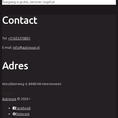
Toegang is gratis, vervoer regel je
Contact
Tel:
+31653378851
E-mail:
info@autrevue.nl
Adres
Woudsterweg 4, 8448 HA Heerenveen
Route
Autrevue
© 2026
•
Facebook
Pinterest