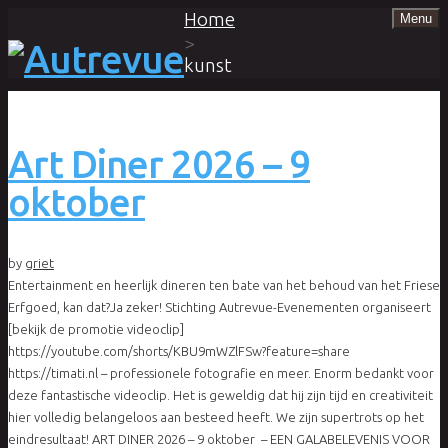
Home
Menu
>
kunst
Art Diner 2026 – 9
oktober
by
griet
Entertainment en heerlijk dineren ten bate van het behoud van het Friese
Erfgoed, kan dat?Ja zeker! Stichting Autrevue-Evenementen organiseert
[bekijk de promotie videoclip]
https://youtube.com/shorts/KBU9mWZlFSw?feature=share
https://timati.nl – professionele fotografie en meer. Enorm bedankt voor
deze fantastische videoclip. Het is geweldig dat hij zijn tijd en creativiteit
hier volledig belangeloos aan besteed heeft. We zijn supertrots op het
eindresultaat! ART DINER 2026 – 9 oktober – EEN GALABELEVENIS VOOR