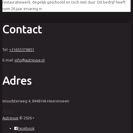
restauratiewerk, degelijk geschoold en toch niet duur. Dit bedrijf heeft
ruim 26 jaar ervaring in
Contact
Tel:
+31653378851
E-mail:
info@autrevue.nl
Adres
Woudsterweg 4, 8448 HA Heerenveen
Route
Autrevue
© 2026
•
Facebook