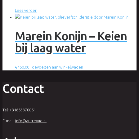
Lees verder
Marein Konijn – Keien
bij laag water
€
450,00
Toevoegen aan winkelwagen
Contact
Tel:
+31653378851
E-mail:
info@autrevue.nl