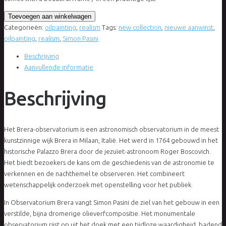
Simon
Toevoegen aan winkelwagen
Pasini
Categorieën:
oilpainting
,
realism
Tags:
new collection
,
nieuwe aanwinst
,
-
oilpainting
,
realism
,
Simon Pasini
Observatorium
Beschrijving
Brera
Aanvullende informatie
aantal
Beschrijving
Het Brera-observatorium is een astronomisch observatorium in de meest
kunstzinnige wijk Brera in Milaan, Italië. Het werd in 1764 gebouwd in het
historische Palazzo Brera door de jezuïet-astronoom Roger Boscovich.
Het biedt bezoekers de kans om de geschiedenis van de astronomie te
verkennen en de nachthemel te observeren. Het combineert
wetenschappelijk onderzoek met openstelling voor het publiek.
In Observatorium Brera vangt Simon Pasini de ziel van het gebouw in een
verstilde, bijna dromerige olieverfcompositie. Het monumentale
observatorium rijst op uit het doek met een tijdloze waardigheid, badend