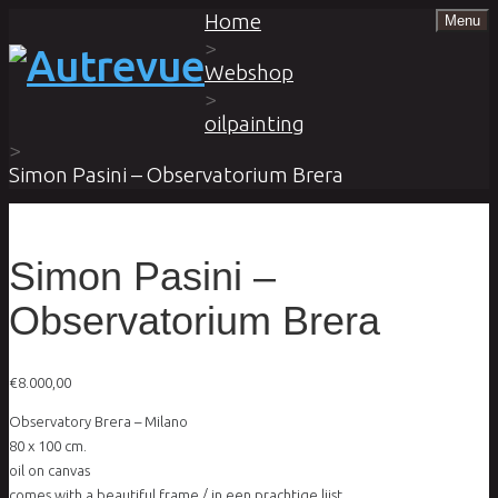
Home
Menu
>
Webshop
>
oilpainting
>
Simon Pasini – Observatorium Brera
Simon Pasini –
Observatorium Brera
€
8.000,00
Observatory Brera – Milano
80 x 100 cm.
oil on canvas
comes with a beautiful frame / in een prachtige lijst