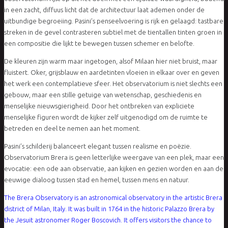
in een zacht, diffuus licht dat de architectuur laat ademen onder de
uitbundige begroeiing. Pasini’s penseelvoering is rijk en gelaagd: tastbare
streken in de gevel contrasteren subtiel met de tientallen tinten groen in
een compositie die lijkt te bewegen tussen schemer en belofte.
De kleuren zijn warm maar ingetogen, alsof Milaan hier niet bruist, maar
fluistert. Oker, grijsblauw en aardetinten vloeien in elkaar over en geven
het werk een contemplatieve sfeer. Het observatorium is niet slechts een
gebouw, maar een stille getuige van wetenschap, geschiedenis en
menselijke nieuwsgierigheid. Door het ontbreken van expliciete
menselijke figuren wordt de kijker zelf uitgenodigd om de ruimte te
betreden en deel te nemen aan het moment.
Pasini’s schilderij balanceert elegant tussen realisme en poëzie.
Observatorium Brera is geen letterlijke weergave van een plek, maar een
evocatie: een ode aan observatie, aan kijken en gezien worden en aan de
eeuwige dialoog tussen stad en hemel, tussen mens en natuur.
The Brera Observatory is an astronomical observatory in the artistic Brera
district of Milan, Italy. It was built in 1764 in the historic Palazzo Brera by
the Jesuit astronomer Roger Boscovich. It offers visitors the chance to