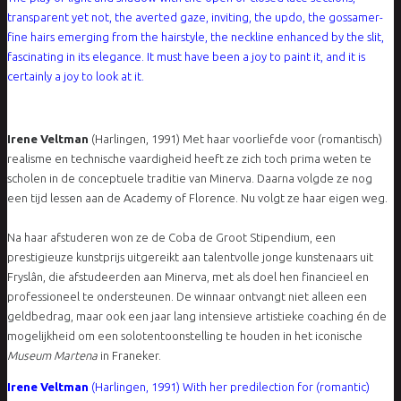
transparent yet not, the averted gaze, inviting, the updo, the gossamer-
fine hairs emerging from the hairstyle, the neckline enhanced by the slit,
fascinating in its elegance. It must have been a joy to paint it, and it is
certainly a joy to look at it.
Irene Veltman
(Harlingen, 1991) Met haar voorliefde voor (romantisch)
realisme en technische vaardigheid heeft ze zich toch prima weten te
scholen in de conceptuele traditie van Minerva. Daarna volgde ze nog
een tijd lessen aan de Academy of Florence. Nu volgt ze haar eigen weg.
Na haar afstuderen won ze de Coba de Groot Stipendium, een
prestigieuze kunstprijs uitgereikt aan talentvolle jonge kunstenaars uit
Fryslân, die afstudeerden aan Minerva, met als doel hen financieel en
professioneel te ondersteunen. De winnaar ontvangt niet alleen een
geldbedrag, maar ook een jaar lang intensieve artistieke coaching én de
mogelijkheid om een solotentoonstelling te houden in het iconische
Museum Martena
in Franeker.
Irene Veltman
(Harlingen, 1991) With her predilection for (romantic)