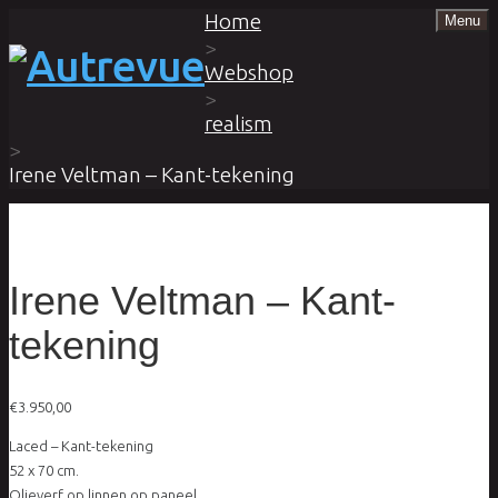
Home
Menu
>
Webshop
>
realism
>
Irene Veltman – Kant-tekening
Irene Veltman – Kant-
tekening
€
3.950,00
Laced – Kant-tekening
52 x 70 cm.
Olieverf op linnen op paneel