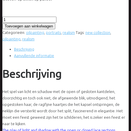
Irene
Veltman
Toevoegen aan winkelwagen
-
Categorieën:
oilpainting
,
portraits
,
realism
Tags:
new collection
,
Kant-
oilpainting
,
realism
tekening
Beschrijving
aantal
Aanvullende informatie
Beschrijving
Het spel van licht en schaduw met de open of gesloten kantdelen,
doorzichtig en toch ook niet, de afgewende blik, uitnodigend, het
opgestoken haar, de ragfijne haartjes die het kapsel ontspringen, de
neklijn die versterkt wordt door het split, fascinerend in elegantie. Het
moet een feest geweest zijn het te schilderen, het is zeker een feest er
naar te kijken.
The play of light and shadow with the open or closed lace sections,