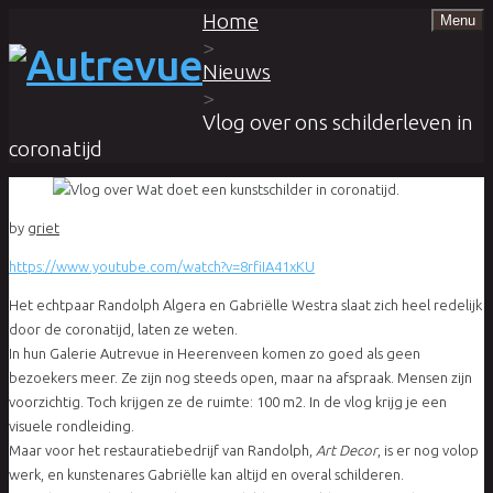
Home
Menu
>
Nieuws
>
Vlog over ons schilderleven in
coronatijd
by
griet
https://www.youtube.com/watch?v=8rfiIA41xKU
Het echtpaar Randolph Algera en Gabriëlle Westra slaat zich heel redelijk
door de coronatijd, laten ze weten.
In hun Galerie Autrevue in Heerenveen komen zo goed als geen
bezoekers meer. Ze zijn nog steeds open, maar na afspraak. Mensen zijn
voorzichtig. Toch krijgen ze de ruimte: 100 m2. In de vlog krijg je een
visuele rondleiding.
Maar voor het restauratiebedrijf van Randolph,
Ar
t Decor
, is er nog volop
werk, en kunstenares Gabriëlle kan altijd en overal schilderen.