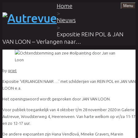
Home
Menu
>
Nieuws
>
Expositie REIN POL & JAN
VAN LOON – Verlangen naar…
by
griet
Expositie ‘VERLANGEN NAAR …’ met schilderijen van REIN POL en JAN VAN
LOON e.a.
Het openingswoord wordt gesproken door JAN VAN LOON.
Voor publiek toegankelijk van 4 oktober t/m 28 november 2020 in Galerie
Autrevue, Woudsterweg 4, Heerenveen. Van harte welkom op vr/za 11-17
en zo 12-17 uur.
De andere exposanten zijn Hana Vendlová, Mineke Gravers, Marein